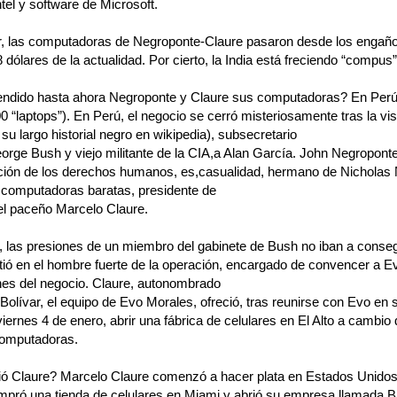
tel y software de Microsoft.
nir, las computadoras de Negroponte-Claure pasaron desde los engañ
 dólares de la actualidad. Por cierto, la India está freciendo “compus”
ndido hasta ahora Negroponte y Claure sus computadoras? En Perú
 “laptops”). En Perú, el negocio se cerró misteriosamente tras la vis
su largo historial negro en wikipedia), subsecretario
rge Bush y viejo militante de la CIA,a Alan García. John Negroponte
lación de los derechos humanos, es,casualidad, hermano de Nicholas
s computadoras baratas, presidente de
l paceño Marcelo Claure.
, las presiones de un miembro del gabinete de Bush no iban a conse
tió en el hombre fuerte de la operación, encargado de convencer a E
nes del negocio. Claure, autonombrado
Bolívar, el equipo de Evo Morales, ofreció, tras reunirse con Evo en 
iernes 4 de enero, abrir una fábrica de celulares en El Alto a cambio 
computadoras.
ió Claure? Marcelo Claure comenzó a hacer plata en Estados Unidos
pró una tienda de celulares en Miami y abrió su empresa llamada Br