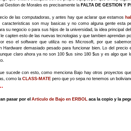
ual Gestion de Morales es precisamente la
FALTA DE GESTION Y 
precio de las computadoras, y antes hay que aclarar que estamos
ha
s caracteristicas son muy basicas y no como alguna gente esta 
 su negocio o para sus hijos de la universidad, la idea principal d
e le capten esto de las nuevas tecnologias y que tambien aprendan po
Por eso el software que utiliza no es Microsoft, por que sabem
un Hardware demasiado pesado para funcionar bien. Lo del precio 
aunque claro ahora ya no son 100 $us sino 180 $us y es algo que 
o.
 que sucede con esto, como menciona Bajo hay otros proyectos que
as, como la
CLASS-MATE
pero que yo sepa no tenemos un boliviano 
..
ran pasar por el
Articulo de Bajo en ERBOL
aca la copio y la peg