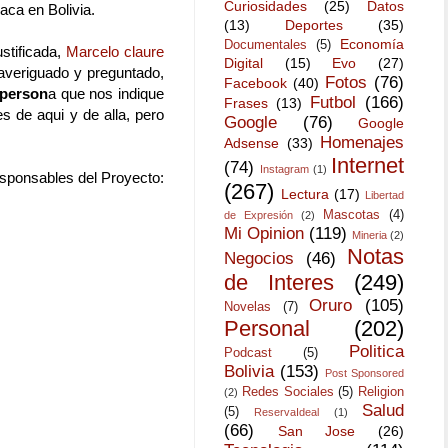
Curiosidades
(25)
Datos
aca en Bolivia.
(13)
Deportes
(35)
Economía
Documentales
(5)
stificada,
Marcelo claure
Digital
(15)
Evo
(27)
averiguado y preguntado,
Fotos
(76)
Facebook
(40)
 person
a que nos indique
Futbol
(166)
Frases
(13)
 de aqui y de alla, pero
Google
(76)
Google
Homenajes
Adsense
(33)
Internet
(74)
Instagram
(1)
esponsables del Proyecto:
(267)
Lectura
(17)
Libertad
Mascotas
(4)
de Expresión
(2)
Mi Opinion
(119)
Mineria
(2)
Notas
Negocios
(46)
de Interes
(249)
Oruro
(105)
Novelas
(7)
Personal
(202)
Politica
Podcast
(5)
Bolivia
(153)
Post Sponsored
Redes Sociales
(5)
Religion
(2)
Salud
(5)
ReservaIdeal
(1)
(66)
San Jose
(26)