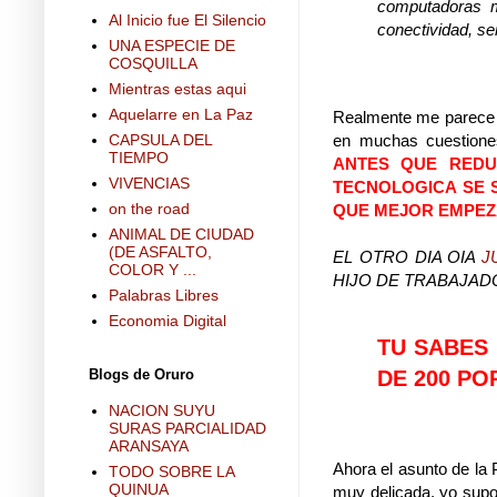
computadoras m
Al Inicio fue El Silencio
conectividad, se
UNA ESPECIE DE
COSQUILLA
Mientras estas aqui
Aquelarre en La Paz
Realmente me parece m
CAPSULA DEL
en muchas cuestione
TIEMPO
ANTES QUE REDU
VIVENCIAS
TECNOLOGICA SE S
on the road
QUE MEJOR EMPEZ
ANIMAL DE CIUDAD
(DE ASFALTO,
EL OTRO DIA OIA
J
COLOR Y ...
HIJO DE TRABAJAD
Palabras Libres
Economia Digital
TU SABES
Blogs de Oruro
DE 200 PO
NACION SUYU
SURAS PARCIALIDAD
ARANSAYA
Ahora el asunto de la 
TODO SOBRE LA
QUINUA
muy delicada, yo supo