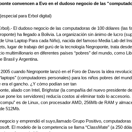
ponte convencen a Evo en el dudoso negocio de las “computado
especial para Erbol digital)
rbol).- El dudoso negocio de las computadoras de 100 dólares (las 
oponte) ha llegado a Bolivia. La organización sin ánimo de lucro (s
de Una Laptop Para cada Niño), nacida del famoso Media Lab del Inst
, lugar de trabajo del gurú de la tecnología Negroponte, trata desd
io multimillonario en diferentes países “pobres” del mundo, como Libi
 Brasil y Argentina.
 2005 cuando Negroponte lanzó en el Foro de Davos la idea revolucio
“laptops” (computadores personales) para los niños pobres del mundo
e era el gancho. ¿Y cómo podían ser tan
nte, aliado con Intel, Brighstar (la compañía del nuevo presidente de
ue pone los servidores) reducía costos al eliminar todo lo accesorio.
 “compu” es de Linux, con procesador AMD, 256Mb de RAM y almac
 de 512Mb.
el negocio y emprendió el suyo,llamado Grupo Positivo, computadoras
osoft. El modelo de la competencia se llama “ClassMate” (a 250 dóla