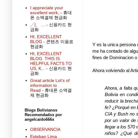
I appreciate your
excellent work,
- 휴대
폰 소액결제 현금화
╱|、 ...
- 신용카드 현
금화
HI, EXCELLENT
BLOG
- 콘텐츠 이용료
Y es la unica persona 
현금화
me ha contado de algu
HI, EXCELLENT
fines de Dominacion o 
BLOG. THIS IS
HELPFUL FACTS TO
US, K...
- 신용카드 현
Ahora volviendo al Arti
금화
Great article Lot's of
information to
Ahora, a falta q
Read
- 휴대폰 소액결
Bolivia en cond
제 현금화
reducir la brec
fe? ¿Porqué en B
Blogs Bolivianos
CIA y Bush no sa
Recomendados por
angelcaido666x
por un valor de
llegar a los 570
OBSERVANCIA
niños? ¿Qué di
Esteban Lima