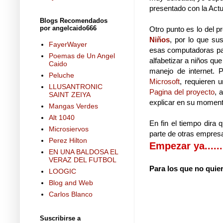
presentado con la Act
Blogs Recomendados
por angelcaido666
Otro punto es lo del 
Niños
, por lo que su
FayerWayer
esas computadoras para
Poemas de Un Angel
alfabetizar a niños qu
Caido
manejo de internet. 
Peluche
Microsoft
, requieren 
LLUSANTRONIC
Pagina del proyecto
, 
SAINT ZEIYA
explicar en su moment
Mangas Verdes
Alt 1040
En fin el tiempo dira
Microsiervos
parte de otras empres
Perez Hilton
Empezar ya......
EN UNA BALDOSA EL
VERAZ DEL FUTBOL
Para los que no quie
LOOGIC
Blog and Web
Carlos Blanco
Suscribirse a