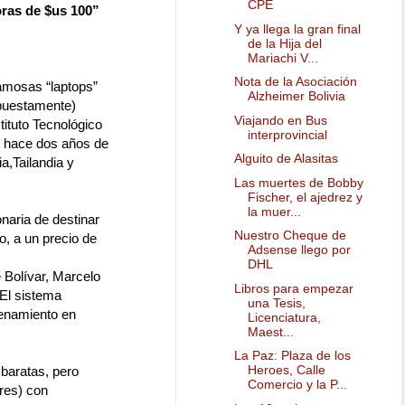
CPE
ras de $us 100”
Y ya llega la gran final
de la Hija del
Mariachi V...
Nota de la Asociación
famosas “laptops”
Alzheimer Bolivia
upuestamente)
Viajando en Bus
ituto Tecnológico
interprovincial
e hace dos años de
Alguito de Alasitas
a,Tailandia y
Las muertes de Bobby
Fischer, el ajedrez y
la muer...
naria de destinar
Nuestro Cheque de
, a un precio de
Adsense llego por
DHL
 Bolívar, Marcelo
Libros para empezar
 El sistema
una Tesis,
enamiento en
Licenciatura,
Maest...
La Paz: Plaza de los
Heroes, Calle
 baratas, pero
Comercio y la P...
res) con