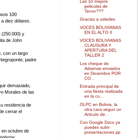
Las 10 mejore
peliculas de
Terror???
osos 100
Gracias a ustedes
 a diez dólares.
VOCES BOLIVIANAS
EN EL ALTO II
 (250.000) y
ita de John
VOCES BOLIVIANAS
CLAUSURA Y
APERTURA DEL
, con un largo
TALLER 2
 Negroponte, padre
Los cheque de
Adsense enviados
en Diciembre POR
CO...
guir demasiado,
Entrada principal de
una fiesta realizada
vo Morales de las
en la co...
OLPC en Bolivia, la
su residencia de
otra cara segun un
de cerrar el
Articulo de...
Con Google Docs ya
puedes subir
 en octubre de
presentaciones pp
ighstar