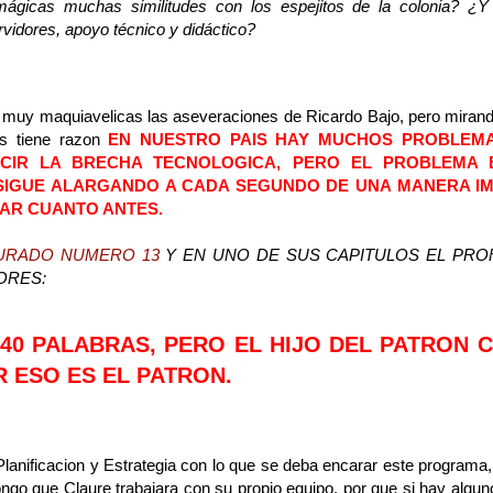
ágicas muchas similitudes con los espejitos de la colonia? ¿Y
rvidores, apoyo técnico y didáctico?
uy maquiavelicas las aseveraciones de Ricardo Bajo, pero mirand
s tiene razon
EN NUESTRO PAIS HAY MUCHOS PROBLEM
CIR LA BRECHA TECNOLOGICA, PERO EL PROBLEMA 
IGUE ALARGANDO A CADA SEGUNDO DE UNA MANERA IMPRE
AR CUANTO ANTES.
URADO NUMERO 13
Y EN UNO DE SUS CAPITULOS EL PROF
ORES:
 40 PALABRAS, PERO EL HIJO DEL PATRON
R ESO ES EL PATRON.
Planificacion y Estrategia con lo que se deba encarar este programa
ngo que Claure trabajara con su propio equipo, por que si hay algu