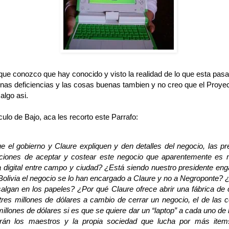
que conozco que hay conocido y visto la realidad de lo que esta pasa
nas deficiencias y las cosas buenas tambien y no creo que el Proye
algo asi.
culo de Bajo, aca les recorto este Parrafo:
ue el gobierno y Claure expliquen y den detalles del negocio, las p
iciones de aceptar y costear este negocio que aparentemente es
ha digital entre campo y ciudad? ¿Está siendo nuestro presidente e
olivia el negocio se lo han encargado a Claure y no a Negroponte? 
lgan en los papeles? ¿Por qué Claure ofrece abrir una fábrica de c
 tres millones de dólares a cambio de cerrar un negocio, el de las
 millones de dólares si es que se quiere dar un “laptop” a cada uno de 
rán los maestros y la propia sociedad que lucha por más item