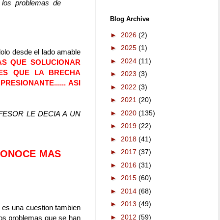
 los problemas de
Blog Archive
►
2026
(2)
►
2025
(1)
olo desde el lado amable
►
2024
(11)
AS QUE SOLUCIONAR
ES QUE LA BRECHA
►
2023
(3)
SIONANTE...... ASI
►
2022
(3)
►
2021
(20)
►
2020
(135)
ESOR LE DECIA A UN
►
2019
(22)
►
2018
(41)
►
2017
(37)
 CONOCE MAS
►
2016
(31)
►
2015
(60)
►
2014
(68)
►
2013
(49)
, es una cuestion tambien
►
2012
(59)
nos problemas que se han