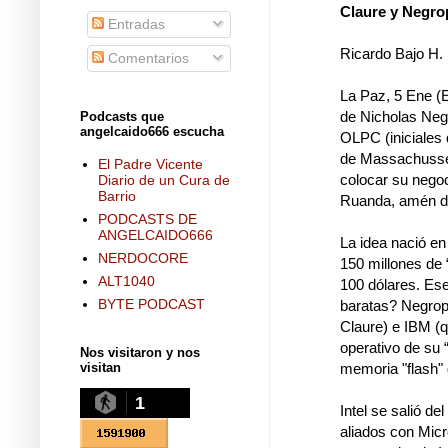
Claure y Negro
Entradas
Ricardo Bajo H. (
Comentarios
La Paz, 5 Ene (E
de Nicholas Negr
Podcasts que
angelcaido666 escucha
OLPC (iniciales 
de Massachussets
El Padre Vicente
colocar su negoc
Diario de un Cura de
Barrio
Ruanda, amén de
PODCASTS DE
ANGELCAIDO666
La idea nació en
NERDOCORE
150 millones de 
ALT1040
100 dólares. Es
BYTE PODCAST
baratas? Negropo
Claure) e IBM (q
operativo de su
Nos visitaron y nos
memoria "flash"
visitan
1
Intel se salió d
aliados con Micr