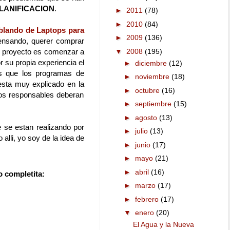
PLANIFICACION
.
►
2011
(78)
►
2010
(84)
blando de Laptops para
►
2009
(136)
pensando, querer comprar
▼
2008
(195)
el proyecto es comenzar a
r su propia experiencia el
►
diciembre
(12)
os que los programas de
►
noviembre
(18)
esta muy explicado en la
►
octubre
(16)
los responsables deberan
►
septiembre
(15)
►
agosto
(13)
 se estan realizando por
►
julio
(13)
alli, yo soy de la idea de
►
junio
(17)
►
mayo
(21)
►
abril
(16)
o completita:
►
marzo
(17)
►
febrero
(17)
▼
enero
(20)
El Agua y la Nueva