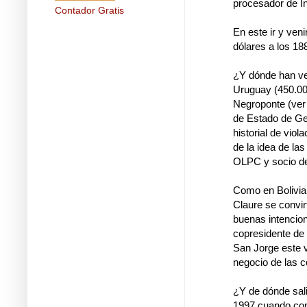
procesador de In
Contador Gratis
En este ir y ve
dólares a los 188
¿Y dónde han ve
Uruguay (450.000
Negroponte (ver 
de Estado de Geo
historial de vio
de la idea de la
OLPC y socio de
Como en Bolivia
Claure se convir
buenas intencio
copresidente de 
San Jorge este v
negocio de las 
¿Y de dónde sal
1997 cuando com