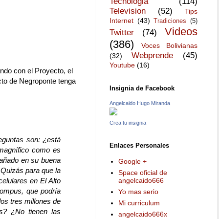
Tecnologia
(114)
Television
(52)
Tips
Internet
(43)
Tradiciones
(5)
Videos
Twitter
(74)
(386)
Voces Bolivianas
Webprende
(45)
(32)
Youtube
(16)
ndo con el Proyecto, el
cto de Negroponte tenga
Insignia de Facebook
Angelcaido Hugo Miranda
Crea tu insignia
reguntas son: ¿está
Enlaces Personales
 magnífico como es
ngañado en su buena
Google +
¿Quizás para que la
Space oficial de
angelcaido666
elulares en El Alto
 compus, que podría
Yo mas serio
los tres millones de
Mi curriculum
s? ¿No tienen las
angelcaido666x