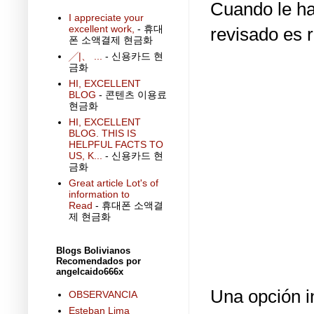
Cuando le ha
I appreciate your
excellent work,
- 휴대
revisado es 
폰 소액결제 현금화
╱|、 ...
- 신용카드 현
금화
HI, EXCELLENT
BLOG
- 콘텐츠 이용료
현금화
HI, EXCELLENT
BLOG. THIS IS
HELPFUL FACTS TO
US, K...
- 신용카드 현
금화
Great article Lot's of
information to
Read
- 휴대폰 소액결
제 현금화
Blogs Bolivianos
Recomendados por
angelcaido666x
Una opción i
OBSERVANCIA
Esteban Lima