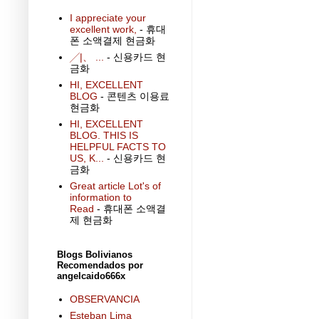
I appreciate your
excellent work,
- 휴대
폰 소액결제 현금화
╱|、 ...
- 신용카드 현
금화
HI, EXCELLENT
BLOG
- 콘텐츠 이용료
현금화
HI, EXCELLENT
BLOG. THIS IS
HELPFUL FACTS TO
US, K...
- 신용카드 현
금화
Great article Lot's of
information to
Read
- 휴대폰 소액결
제 현금화
Blogs Bolivianos
Recomendados por
angelcaido666x
OBSERVANCIA
Esteban Lima