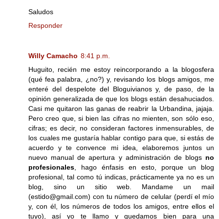
Saludos
Responder
Willy Camacho
8:41 p.m.
Huguito, recién me estoy reincorporando a la blogosfera
(qué fea palabra, ¿no?) y, revisando los blogs amigos, me
enteré del despelote del Bloguivianos y, de paso, de la
opinión generalizada de que los blogs están desahuciados.
Casi me quitaron las ganas de reabrir la Urbandina, jajaja.
Pero creo que, si bien las cifras no mienten, son sólo eso,
cifras; es decir, no consideran factores inmensurables, de
los cuales me gustaría hablar contigo para que, si estás de
acuerdo y te convence mi idea, elaboremos juntos un
nuevo manual de apertura y administración de blogs
no
profesionales
, hago énfasis en esto, porque un blog
profesional, tal como tú indicas, prácticamente ya no es un
blog, sino un sitio web. Mandame un mail
(estido@gmail.com) con tu número de celular (perdí el mío
y, con él, los números de todos los amigos, entre ellos el
tuyo), así yo te llamo y quedamos bien para una