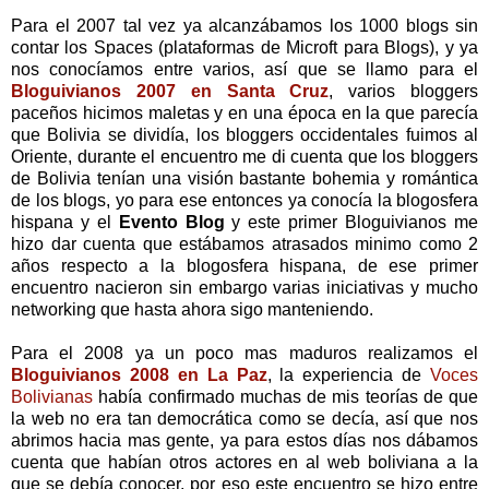
Para el 2007 tal vez ya alcanzábamos los 1000 blogs sin
contar los Spaces (plataformas de Microft para Blogs), y ya
nos conocíamos entre varios, así que se llamo para el
Bloguivianos 2007 en Santa Cruz
, varios bloggers
paceños hicimos maletas y en una época en la que parecía
que Bolivia se dividía, los bloggers occidentales fuimos al
Oriente, durante el encuentro me di cuenta que los bloggers
de Bolivia tenían una visión bastante bohemia y romántica
de los blogs, yo para ese entonces ya conocía la blogosfera
hispana y el
Evento Blog
y este primer Bloguivianos me
hizo dar cuenta que estábamos atrasados minimo como 2
años respecto a la blogosfera hispana, de ese primer
encuentro nacieron sin embargo varias iniciativas y mucho
networking que hasta ahora sigo manteniendo.
Para el 2008 ya un poco mas maduros realizamos el
Bloguivianos 2008 en La Paz
, la experiencia de
Voces
Bolivianas
había confirmado muchas de mis teorías de que
la web no era tan democrática como se decía, así que nos
abrimos hacia mas gente, ya para estos días nos dábamos
cuenta que habían otros actores en al web boliviana a la
que se debía conocer, por eso este encuentro se hizo entre